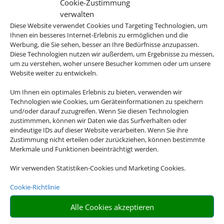
Cookie-Zustimmung
verwalten
Diese Website verwendet Cookies und Targeting Technologien, um
Stellen Sie sich Ihre Reise selbst zusammen
Ihnen ein besseres Internet-Erlebnis zu ermöglichen und die
und profitieren Sie dabei von maximaler
Werbung, die Sie sehen, besser an Ihre Bedürfnisse anzupassen.
Diese Technologien nutzen wir außerdem, um Ergebnisse zu messen,
Flexibilität. Die besten Hotelangebote für
um zu verstehen, woher unsere Besucher kommen oder um unsere
Ihren Urlaub finden Sie dabei bei uns.
Website weiter zu entwickeln.
Um Ihnen ein optimales Erlebnis zu bieten, verwenden wir
Technologien wie Cookies, um Geräteinformationen zu speichern
und/oder darauf zuzugreifen. Wenn Sie diesen Technologien

zustimmmen, können wir Daten wie das Surfverhalten oder
eindeutige IDs auf dieser Website verarbeiten. Wenn Sie ihre
Zustimmung nicht erteilen oder zurückziehen, können bestimmte
Merkmale und Funktionen beeinträchtigt werden.
RIESIGE AUSWAHL
Wir verwenden Statistiken-Cookies und Marketing Cookies.
Wählen Sie aus einer großen Anzahl an Hotels weltweit
Cookie-Richtlinie

Alle Cookies akzeptieren