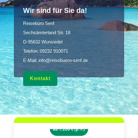
Wir sind für Sie da!
Reisebüro Senf
Sechsämterland Str. 18
D-95632 Wunsiedel
Telefon:
09232 910071
E-Mail:
info@reisebuero-senf.de
Kontakt
ab 1.200 € (p. P.)