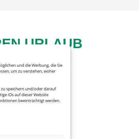
EREN URLAUB
öglichen und die Werbung, die Sie
essen, um zu verstehen, woher
warum man von einer
en Versicherungen für
 zu speichern und/oder darauf
ige IDs auf dieser Website
nktionen beeinträchtigt werden.
 gerne an uns.