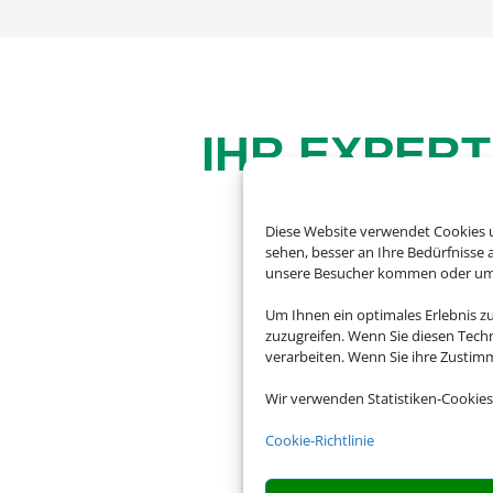
IHR EXPERT
Diese Website verwendet Cookies u
sehen, besser an Ihre Bedürfnisse
unsere Besucher kommen oder um u
Egal ob vor oder w
Reise zurücktreten o
Um Ihnen ein optimales Erlebnis z
zuzugreifen. Wenn Sie diesen Tech
verarbeiten. Wenn Sie ihre Zusti
Für eine deta
Wir verwenden Statistiken-Cookies
Cookie-Richtlinie