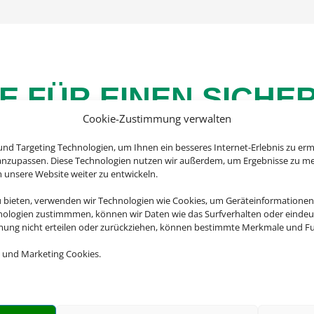
E FÜR EINEN SICH
Cookie-Zustimmung verwalten
nd Targeting Technologien, um Ihnen ein besseres Internet-Erlebnis zu erm
 anzupassen. Diese Technologien nutzen wir außerdem, um Ergebnisse zu m
nsere Website weiter zu entwickeln.
ährend der Reise, leider kann es immer Gründe geben, 
der sie abbrechen muss. Bei uns finden Sie die passend
u bieten, verwenden wir Technologien wie Cookies, um Geräteinformationen
jede Eventualität.
nologien zustimmmen, können wir Daten wie das Surfverhalten oder eindeut
mmung nicht erteilen oder zurückziehen, können bestimmte Merkmale und Fu
illierte Beratung zu Ihrer Versicherung, wenden Sie sich
 und Marketing Cookies.